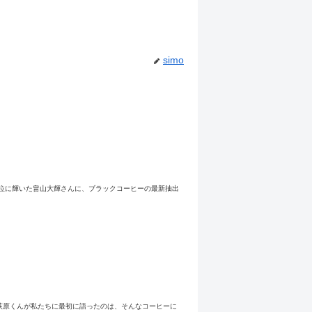
simo
1位に輝いた畠山大輝さんに、ブラックコーヒーの最新抽出
荻原くんが私たちに最初に語ったのは、そんなコーヒーに