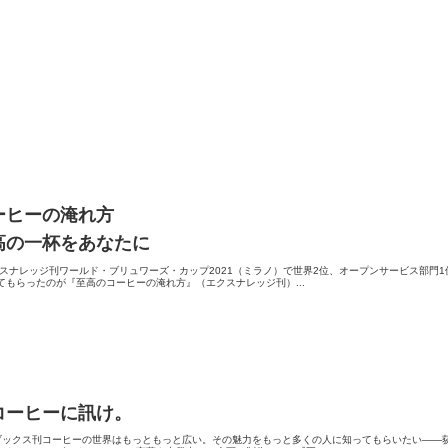
ーヒーの淹れ方
高の一杯をあなたに
クスナレッジ刊ワールド・ブリュワーズ・カップ2021（ミラノ）で世界2位、オープンサービス部門
てもらったのが『至高のコーヒーの淹れ方』（エクスナレッジ刊）...
コーヒーに訊け。
才ブックス刊コーヒーの世界はもっともっと広い。その魅力をもっと多くの人に知ってもらいたい――