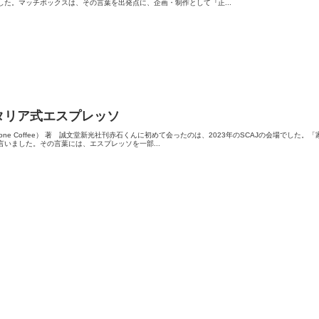
した。マッチボックスは、その言葉を出発点に、企画・制作として『正...
タリア式エスプレッソ
Stone Coffee） 著 誠文堂新光社刊赤石くんに初めて会ったのは、2023年のSCAJの会場で
言いました。その言葉には、エスプレッソを一部...