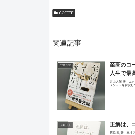
COFFEE
関連記事
至高のコ
COFFEE
人生で最
畠山大輝 著 エ
メソッドを解説し
正解は、
COFFEE
荻原 駿 著 三