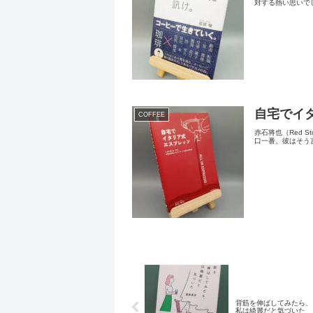
対する熱い思いで
自宅でイ
COFFEE
赤石将也（Red 
口一番、彼はそう
背筋を伸ばしてみたら、
私は綺麗だと気づいた