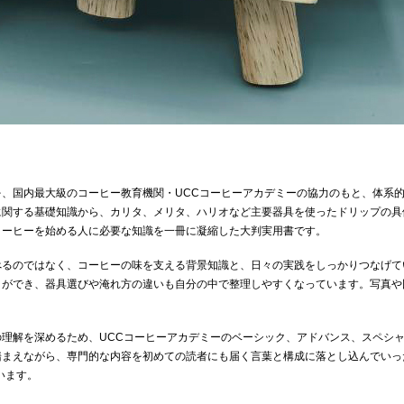
、国内最大級のコーヒー教育機関・UCCコーヒーアカデミーの協力のもと、体系
関する基礎知識から、カリタ、メリタ、ハリオなど主要器具を使ったドリップの具
コーヒーを始める人に必要な知識を一冊に凝縮した大判実用書です。
べるのではなく、コーヒーの味を支える背景知識と、日々の実践をしっかりつなげて
とができ、器具選びや淹れ方の違いも自分の中で整理しやすくなっています。写真や
理解を深めるため、UCCコーヒーアカデミーのベーシック、アドバンス、スペシ
まえながら、専門的な内容を初めての読者にも届く言葉と構成に落とし込んでいっ
います。