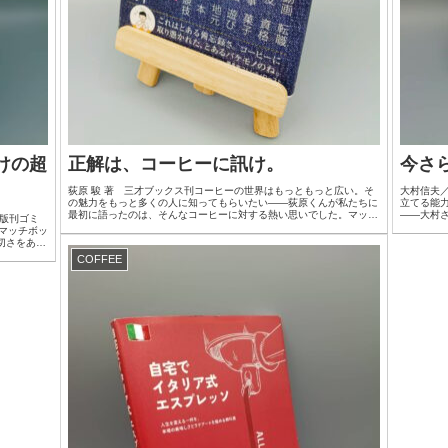
けの超
正解は、コーヒーに訊け。
今さ
荻原 駿 著 三才ブックス刊コーヒーの世界はもっともっと広い。そ
大村信夫／
の魅力をもっと多くの人に知ってもらいたい――荻原くんが私たちに
立てる能
最初に語ったのは、そんなコーヒーに対する熱い思いでした。マッチ
――大村
版刊ゴミ
ボックスは、その言葉を出発点に、企画・制作として『正...
ご一緒した
、マッチボッ
切さをあら
COFFEE