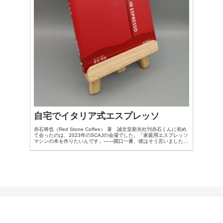
自宅でイタリア式エスプレッソ
赤石将也（Red Stone Coffee） 著 誠文堂新光社刊赤石くんに初め
て会ったのは、2023年のSCAJの会場でした。「家庭用エスプレッソ
マシンの本を作りたいんです」――開口一番、彼はそう言いました。
その言葉には、エスプレッソを一部...