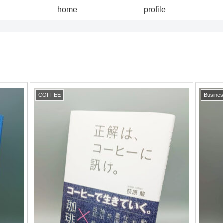
home
profile
COFFEE
Busine