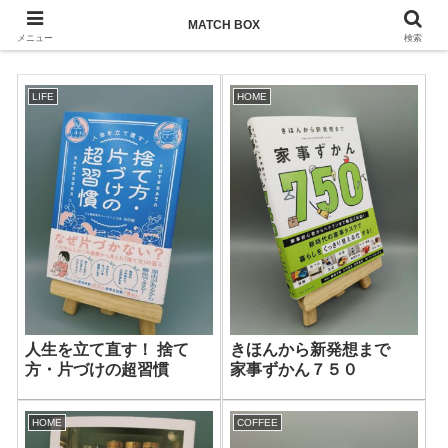
MATCH BOX
MATCH BOX
メニュー
検索
LIFE
HOME
人生を立て直す！ 捨て
きほんから新発想まで
方・片づけの超習慣
家事ずかん７５０
HOME
COFFEE