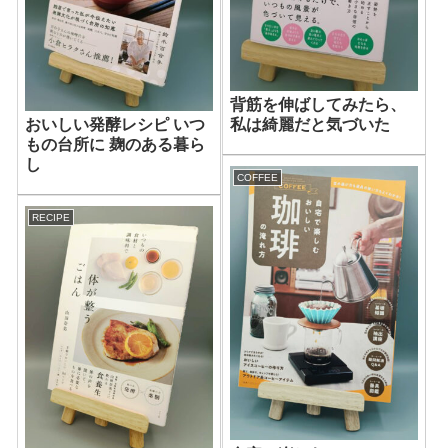
背筋を伸ばしてみたら、
おいしい発酵レシピ いつ
私は綺麗だと気づいた
もの台所に 麹のある暮ら
し
COFFEE
RECIPE